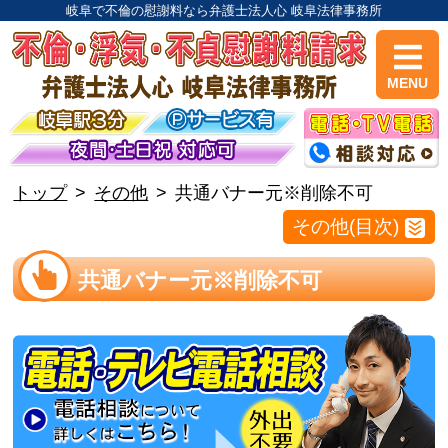
岐阜で不倫の慰謝料なら弁護士法人心 岐阜法律事務所
MENU
トップ
その他
共通バナー元※削除不可
その他(目次)
共通バナー元※削除不可